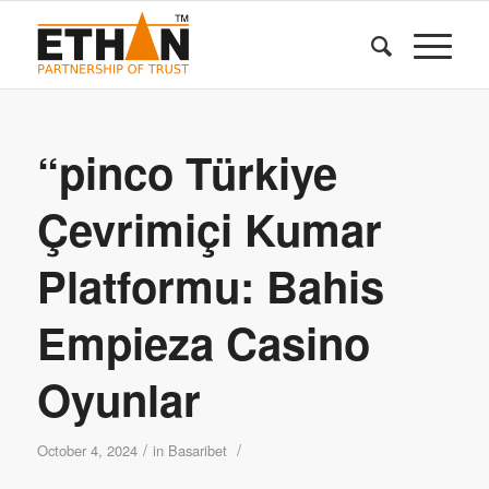
“pinco Türkiye
Çevrimiçi Kumar
Platformu: Bahis
Empieza Casino
Oyunlar
/
/
October 4, 2024
in
Basaribet