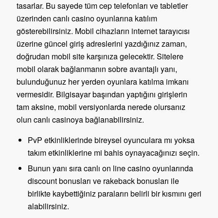
tasarlar. Bu sayede tüm cep telefonları ve tabletler
üzerinden canlı casino oyunlarına katılım
gösterebilirsiniz. Mobil cihazların internet tarayıcısı
üzerine güncel giriş adreslerini yazdığınız zaman,
doğrudan mobil site karşınıza gelecektir. Sitelere
mobil olarak bağlanmanın sobre avantajlı yanı,
bulunduğunuz her yerden oyunlara katılma imkanı
vermesidir. Bilgisayar başından yaptığını girişlerin
tam aksine, mobil versiyonlarda nerede olursanız
olun canlı casinoya bağlanabilirsiniz.
PvP etkinliklerinde bireysel oyunculara mı yoksa
takım etkinliklerine mi bahis oynayacağınızı seçin.
Bunun yanı sıra canlı on line casino oyunlarında
discount bonusları ve rakeback bonusları ile
birlikte kaybettiğiniz paraların belirli bir kısmını geri
alabilirsiniz.