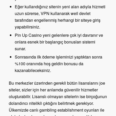
Eğer kullandığınız sitenin yeni alan adıyla hizmeti
uzun sürerse, VPN kullanarak weil devlet
tarafından engellenmiş herhangi bir siteye giriş
yapabilirsiniz.
Pin Up Casino yeni gelenlere çok iyi davranır ve
onlara esnek bir başlangıç bonusları sistemi
sunar.
Sonrasında ilk ödeme işleminizi yaptıktan sonra
%100 oranında hoş geldin bonusu da
kazanabileceksiniz.
Bu merkezler üzerinden gerekli bütün lisanslarını joe
siteler, sizler için her anlamda güvenilir hizmetler
oluşturabilir. Lisanslı olmayan sitelerin ise birçoğunun
dolandırıcı nitelikli çıktığını belirtmek gerekiyor.
Ülkemizde canlı gambling establishment oyunları ile