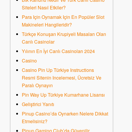
Siteleri Nasıl Etkiler?
Para Için Oynamak Için En Popüler Slot
Makineleri Hangileridir?
Türkçe Konuşan Krupiyeli Masaları Olan
Canlı Casinolar
Yılının En İyi Canlı Casinoları 2024
Casino
Casino Pin Up Türkiye Instructions
Resmi Sitenin Incelemesi, Ücretsiz Ve
Paralı Oynayın
Pin Way Up Türkiye Kumarhane Lisansı
Geliştirici Yanıtı
Pinup Casino’da Oynarken Nelere Dikkat
Etmelisiniz?
Pinup Gaming Club’da Güvenilir