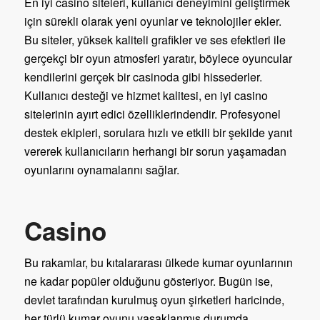
En iyi casino siteleri, kullanıcı deneyimini geliştirmek
için sürekli olarak yeni oyunlar ve teknolojiler ekler.
Bu siteler, yüksek kaliteli grafikler ve ses efektleri ile
gerçekçi bir oyun atmosferi yaratır, böylece oyuncular
kendilerini gerçek bir casinoda gibi hissederler.
Kullanıcı desteği ve hizmet kalitesi, en iyi casino
sitelerinin ayırt edici özelliklerindendir. Profesyonel
destek ekipleri, sorulara hızlı ve etkili bir şekilde yanıt
vererek kullanıcıların herhangi bir sorun yaşamadan
oyunlarını oynamalarını sağlar.
Casino
Bu rakamlar, bu kıtalararası ülkede kumar oyunlarının
ne kadar popüler olduğunu gösteriyor. Bugün ise,
devlet tarafından kurulmuş oyun şirketleri haricinde,
her türlü kumar oyunu yasaklanmış durumda.