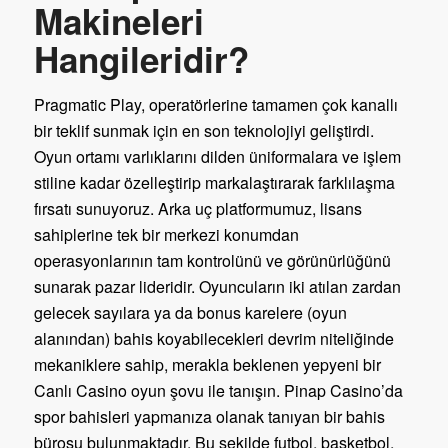
Makineleri
Hangileridir?
Pragmatic Play, operatörlerine tamamen çok kanallı
bir teklif sunmak için en son teknolojiyi geliştirdi.
Oyun ortamı varlıklarını dilden üniformalara ve işlem
stiline kadar özelleştirip markalaştırarak farklılaşma
fırsatı sunuyoruz. Arka uç platformumuz, lisans
sahiplerine tek bir merkezi konumdan
operasyonlarının tam kontrolünü ve görünürlüğünü
sunarak pazar lideridir. Oyuncuların iki atılan zardan
gelecek sayılara ya da bonus karelere (oyun
alanından) bahis koyabilecekleri devrim niteliğinde
mekaniklere sahip, merakla beklenen yepyeni bir
Canlı Casino oyun şovu ile tanışın. Pinap Casino’da
spor bahisleri yapmanıza olanak tanıyan bir bahis
bürosu bulunmaktadır. Bu şekilde futbol, basketbol,