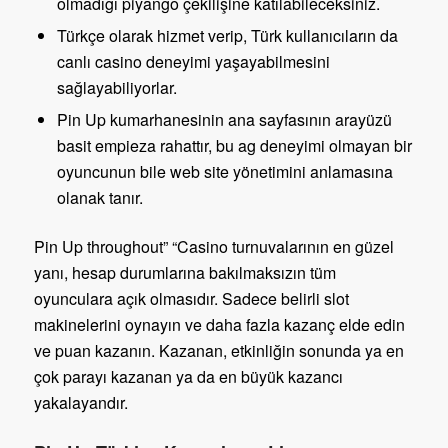
olmadığı piyango çekilişine katılabileceksiniz.
Türkçe olarak hizmet verip, Türk kullanıcıların da
canlı casino deneyimi yaşayabilmesini
sağlayabiliyorlar.
Pin Up kumarhanesinin ana sayfasının arayüzü
basit empieza rahattır, bu ag deneyimi olmayan bir
oyuncunun bile web site yönetimini anlamasına
olanak tanır.
Pin Up throughout” “Casino turnuvalarının en güzel
yanı, hesap durumlarına bakılmaksızın tüm
oyunculara açık olmasıdır. Sadece belirli slot
makinelerini oynayın ve daha fazla kazanç elde edin
ve puan kazanın. Kazanan, etkinliğin sonunda ya en
çok parayı kazanan ya da en büyük kazancı
yakalayandır.