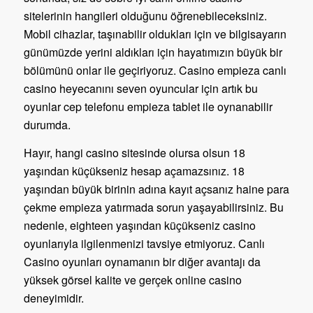
sitelerinin hangileri olduğunu öğrenebileceksiniz.
Mobil cihazlar, taşınabilir oldukları için ve bilgisayarın
günümüzde yerini aldıkları için hayatımızın büyük bir
bölümünü onlar ile geçiriyoruz. Casino empieza canlı
casino heyecanını seven oyuncular için artık bu
oyunlar cep telefonu empieza tablet ile oynanabilir
durumda.
Hayır, hangi casino sitesinde olursa olsun 18
yaşından küçükseniz hesap açamazsınız. 18
yaşından büyük birinin adına kayıt açsanız haine para
çekme empieza yatırmada sorun yaşayabilirsiniz. Bu
nedenle, eighteen yaşından küçükseniz casino
oyunlarıyla ilgilenmenizi tavsiye etmiyoruz. Canlı
Casino oyunları oynamanın bir diğer avantajı da
yüksek görsel kalite ve gerçek online casino
deneyimidir.